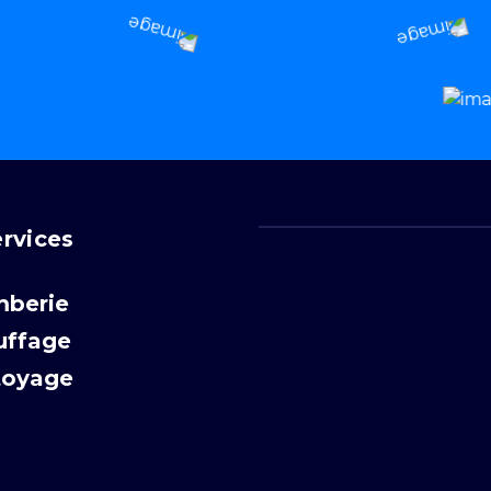
rvices
mberie
uffage
toyage