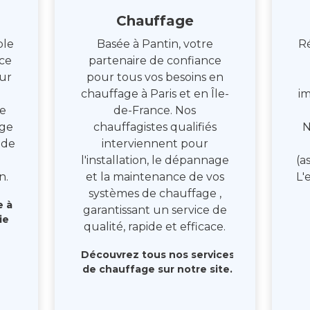
Chauffage
ble
Basée à Pantin, votre
Ré
nce
partenaire de confiance
our
pour tous vos besoins en
chauffage à Paris et en Île-
i
e
de-France. Nos
age
chauffagistes qualifiés
N
 de
interviennent pour
l'installation, le dépannage
(a
n.
et la maintenance de vos
L'
systèmes de chauffage ,
e à
garantissant un service de
ie
qualité, rapide et efficace.
Découvrez tous nos services
de chauffage sur notre site.