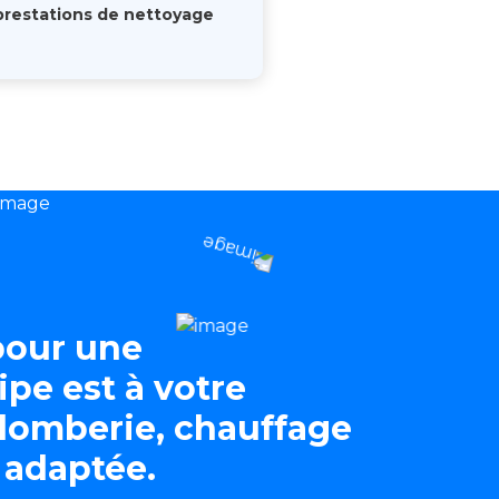
prestations de nettoyage
 pour une
ipe est à votre
plomberie, chauffage
 adaptée.