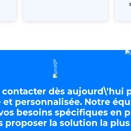
s contacter dès aujourd\'hui
 et personnalisée. Notre équ
vos besoins spécifiques en 
 proposer la solution la plus